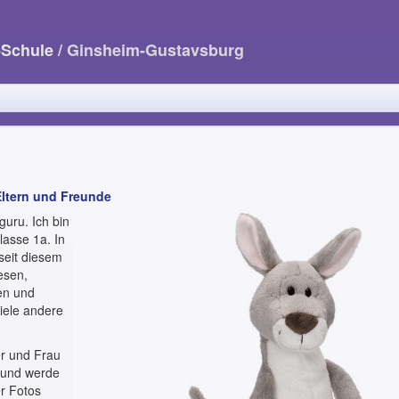
-Schule
/ Ginsheim-Gustavsburg
 Eltern und Freunde
guru. Ich bin
lasse 1a. In
seit diesem
esen,
en und
viele andere
er und Frau
g und werde
r Fotos