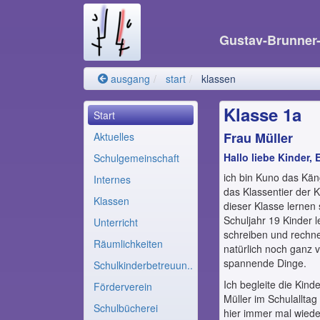
Gustav-Brunner
ausgang
start
klassen
Klasse 1a
Start
Frau Müller
Aktuelles
Hallo liebe Kinder,
Schulgemeinschaft
ich bin Kuno das Kän
Internes
das Klassentier der K
Klassen
dieser Klasse lernen 
Schuljahr 19 Kinder l
Unterricht
schreiben und rechn
Räumlichkeiten
natürlich noch ganz 
spannende Dinge.
Schulkinderbetreuun..
Ich begleite die Kind
Förderverein
Müller im Schulallta
Schulbücherei
hier immer mal wiede